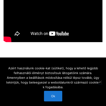
Azért használunk cookie-kat (sütiket), hogy a lehető legjobb
felhasználói élményt biztosítsuk látogatóink számára.
KEZDŐLAP
QUALITY VINYL PROJECTS
KIADVÁNYOK
HÍREK
Amennyiben a beállítások módosítása nélkül lépsz tovább, úgy
tekintjük, hogy beleegyezel a weboldalunkról származó cookie-
AJÁNLATKÉRÉS
KAPCSOLAT
MAGYAR
k fogadásába.
Hestia | Fejlesztő:
ThemeIsle
Ok