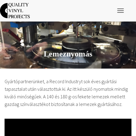
Navigáció 
Lemeznyomás
Gyártópartnerünket, a Record Industryt sok éves gyártási
tapasztalat után választottuk ki. Az itt készülő nyomatok mindig
kiváló minőségűek. A 140 és 180 g-os fekete lemezek mellett
gazdag színválasztékot biztosítanak a lemezek gyártásához.