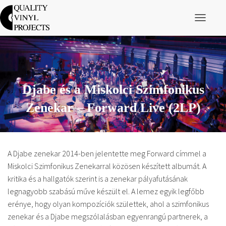
Navigáció 
Djabe és a Miskolci Szimfonikus
Zenekar – Forward Live (2LP)
A Djabe zenekar 2014-ben jelentette meg Forward címmel a
Miskolci Szimfonikus Zenekarral közösen készített albumát. A
kritika és a hallgatók szerint is a zenekar pályafutásának
legnagyobb szabású műve készült el. A lemez egyik legfőbb
erénye, hogy olyan kompozíciók születtek, ahol a szimfonikus
zenekar és a Djabe megszólalásban egyenrangú partnerek, a