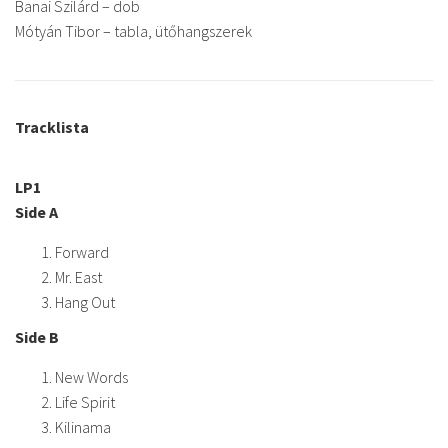
Banai Szilárd – dob
Mótyán Tibor – tabla, ütőhangszerek
Tracklista
LP1
Side A
Forward
Mr. East
Hang Out
Side B
New Words
Life Spirit
Kilinama