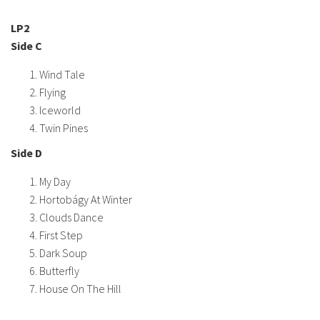
LP2
Side C
Wind Tale
Flying
Iceworld
Twin Pines
Side D
My Day
Hortobágy At Winter
Clouds Dance
First Step
Dark Soup
Butterfly
House On The Hill