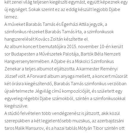
két zenei világ teljesen kiegészíti egymást, együtt képeznek egy
új egységet. Sokak szerint ez az eddig készült legjobb Djabe
lemez.
A műveket Barabás Tamás és Égerházi Attila jegyzik, a
szimfonikus részeket Barabás Tamás írta, a szimfonikusok
hangszerelését Kovács Zoltán készítette el.
Az album koncert bemutatójára 2015. november 10-én került
sor Budapesten a Művészetek Palotája, Bartók Béla Nemzeti
Hangversenytermében. A Djabe és a Miskolci Szimfonikus
Zenekar a teljes albumot eljátszotta. A karmester Reményi
József volt. A Forward album anyaga mellett, a koncert műsorát
két órásra kiegészítendő, Barabás Tamás szimfonikus verzióban
újraértelmezte Jégvilág című kompozícióját, és született egy
egyveleg régebbi Djabe számokból, szintén a szimfonikusokkal
kiegészülve.
A stúdió felvételen több vendégzenész is játszott, akik közül
szerepükben a két legjelentősebb muzsikus, az azerbajdzsáni
taros Malik Mansurov, és a hazai tablás Mótyán Tibor szintén ott