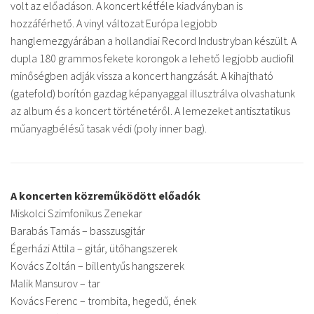
volt az előadáson. A koncert kétféle kiadványban is
hozzáférhető. A vinyl változat Európa legjobb
hanglemezgyárában a hollandiai Record Industryban készült. A
dupla 180 grammos fekete korongok a lehető legjobb audiofil
minőségben adják vissza a koncert hangzását. A kihajtható
(gatefold) borítón gazdag képanyaggal illusztrálva olvashatunk
az album és a koncert történetéről. A lemezeket antisztatikus
műanyagbélésű tasak védi (poly inner bag).
A koncerten közreműködött előadók
Miskolci Szimfonikus Zenekar
Barabás Tamás – basszusgitár
Égerházi Attila – gitár, ütőhangszerek
Kovács Zoltán – billentyűs hangszerek
Malik Mansurov – tar
Kovács Ferenc – trombita, hegedű, ének