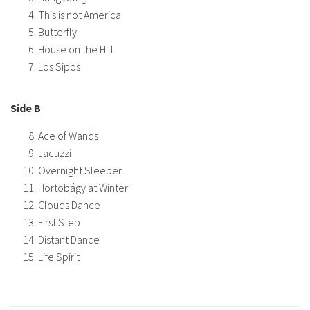
This is not America
Butterfly
House on the Hill
Los Sipos
Side B
Ace of Wands
Jacuzzi
Overnight Sleeper
Hortobágy at Winter
Clouds Dance
First Step
Distant Dance
Life Spirit