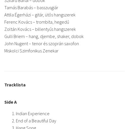
Szilárd Banai – dobok
Tamás Barabás – basszusgiár
Attila Égerházi – gitár, ütős hangszerek
Ferenc Kovács – trombita, hegedű
Zoltán Kovács – billentyűs hangszerek
Gulli Briem – hang, djembe, shaker, dobok
John Nugent – tenor és szoprán saxofon
Miskolci Szimfonikus Zenekar
Tracklista
Side A
Indian Experience
End of a Beautiful Day
Hang Song