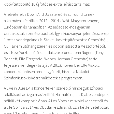
kibővített borító 16 új fotót és extra leírást tartalmaz.
A felvételek a Down And Up sztereó és surround turnék
alkalmával készültek 2012 – 2014 között Magyarországon,
Európában és Kanadában. Az előadásokhoz gyakran
csatlakoztak a zenész barátok. Így a kiadványon jelentős szerep
jutott a vendégeknek is. Steve Hackett gitározott a Genesisből,
Gulli Briem ütőhangszeren és dobon játszott a Mezzofortéből,
és a New Yorkban élő kanadai szaxofonos John Nugent (Tony
Bennett, Ella Fitzgerald, Woody Herman Orchestra) tette
teljessé a vendégek listáját. A 2013. november 10-i Miskolci
koncert különösen rendhagyó lett, hiszen a Miskolci
Szimfonikusok is közreműködtek a programban.
A Live in Blue LP, a koncerteken szereplő mindegyik színpadi
felállásból ad izgalmas ízelítőt. Hallható rajta a Djabe vendégek
nélkül két kompozícióban. A Los Sipos a miskolci koncertből és
a Life Spirit a 2014-es Óbudai Fesztiválról. Ez a két felvételt csak
ezen LP-n lehet megtalálni a teljes Live in Blue