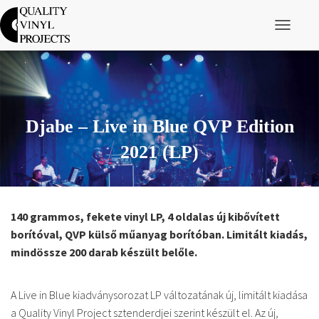
Navigáció 
Djabe – Live in Blue QVP Edition
2021 (LP)
140 grammos, fekete vinyl LP, 4 oldalas új kibővített
borítóval, QVP külső műanyag borítóban. Limitált kiadás,
mindössze 200 darab készült belőle.
A Live in Blue kiadványsorozat LP változatának új, limitált kiadása
a Quality Vinyl Project sztenderdjei szerint készült el. Az új,