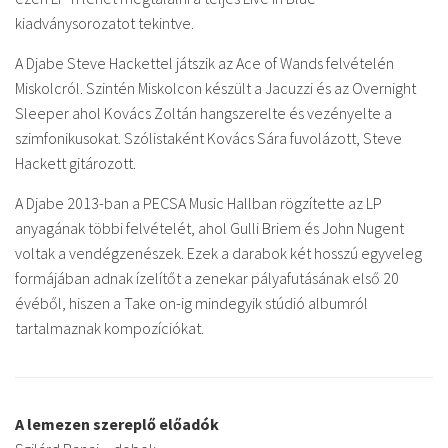
kiadványsorozatot tekintve.
A Djabe Steve Hackettel játszik az Ace of Wands felvételén
Miskolcról. Szintén Miskolcon készült a Jacuzzi és az Overnight
Sleeper ahol Kovács Zoltán hangszerelte és vezényelte a
szimfonikusokat. Szólistaként Kovács Sára fuvolázott, Steve
Hackett gitározott.
A Djabe 2013-ban a PECSA Music Hallban rögzítette az LP
anyagának többi felvételét, ahol Gulli Briem és John Nugent
voltak a vendégzenészek. Ezek a darabok két hosszú egyveleg
formájában adnak ízelítőt a zenekar pályafutásának első 20
évéből, hiszen a Take on-ig mindegyik stúdió albumról
tartalmaznak kompozíciókat.
A lemezen szereplő előadók