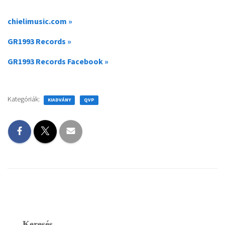
chielimusic.com »
GR1993 Records »
GR1993 Records Facebook »
Kategóriák:
KIADVÁNY
QVP
Keresés