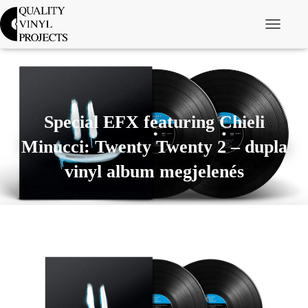
Navigáció 
Special EFX featuring Chieli
Minucci: Twenty Twenty 2 – dupla
vinyl album megjelenés