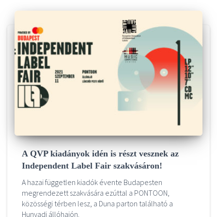
A QVP kiadányok idén is részt vesznek az
Independent Label Fair szakvásáron!
A hazai független kiadók évente Budapesten
megrendezett szakvására ezúttal a PONTOON,
közösségi térben lesz, a Duna parton található a
Hunyadi állóhajón.