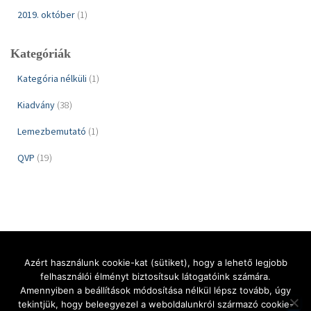
2019. október
(1)
Kategóriák
Kategória nélküli
(1)
Kiadvány
(38)
Lemezbemutató
(1)
QVP
(19)
Azért használunk cookie-kat (sütiket), hogy a lehető legjobb
felhasználói élményt biztosítsuk látogatóink számára.
KEZDŐLAP
QUALITY VINYL PROJECTS
KIADVÁNYOK
HÍREK
Amennyiben a beállítások módosítása nélkül lépsz tovább, úgy
tekintjük, hogy beleegyezel a weboldalunkról származó cookie-
AJÁNLATKÉRÉS
KAPCSOLAT
MAGYAR