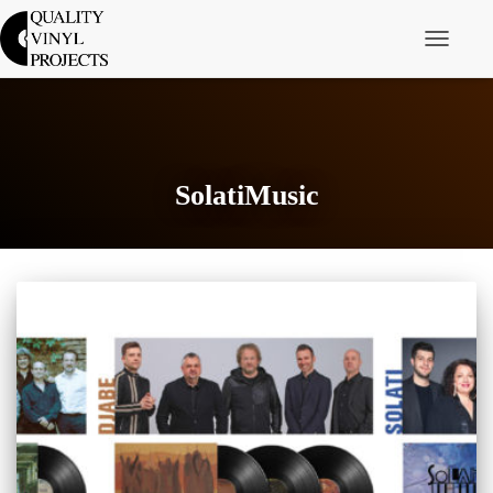
Navigáció 
SolatiMusic