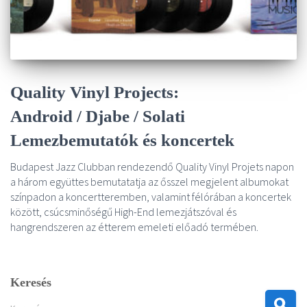
Quality Vinyl Projects:
Android / Djabe / Solati
Lemezbemutatók és koncertek
Budapest Jazz Clubban rendezendő Quality Vinyl Projets napon
a három együttes bemutatatja az ősszel megjelent albumokat
színpadon a koncertteremben, valamint félórában a koncertek
között, csúcsminőségű High-End lemezjátszóval és
hangrendszeren az étterem emeleti előadó termében.
Keresés
K