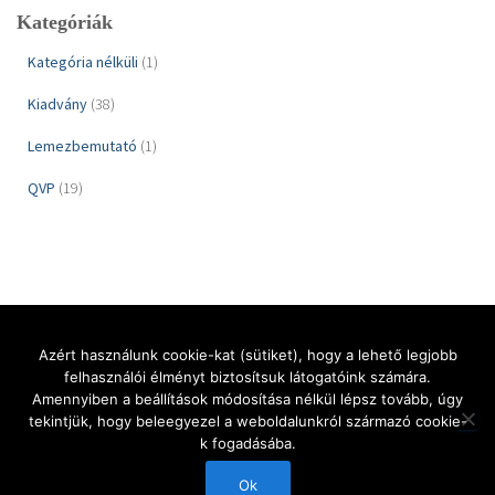
Kategóriák
Kategória nélküli
(1)
Kiadvány
(38)
Lemezbemutató
(1)
QVP
(19)
Azért használunk cookie-kat (sütiket), hogy a lehető legjobb
felhasználói élményt biztosítsuk látogatóink számára.
KEZDŐLAP
QUALITY VINYL PROJECTS
KIADVÁNYOK
HÍREK
Amennyiben a beállítások módosítása nélkül lépsz tovább, úgy
tekintjük, hogy beleegyezel a weboldalunkról származó cookie-
AJÁNLATKÉRÉS
KAPCSOLAT
MAGYAR
k fogadásába.
Hestia | Fejlesztő:
ThemeIsle
Ok