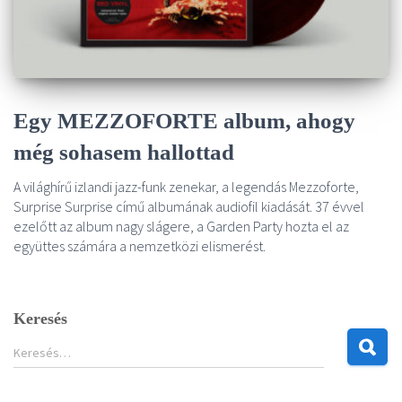
Egy MEZZOFORTE album, ahogy
még sohasem hallottad
A világhírű izlandi jazz-funk zenekar, a legendás Mezzoforte,
Surprise Surprise című albumának audiofil kiadását. 37 évvel
ezelőtt az album nagy slágere, a Garden Party hozta el az
együttes számára a nemzetközi elismerést.
Keresés
K
Keresés…
e
r
e